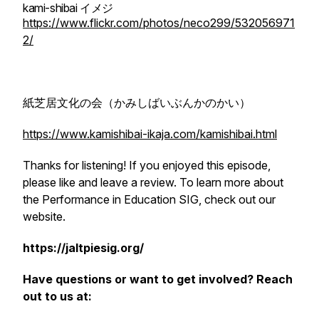
kami-shibai イメジ
https://www.flickr.com/photos/neco299/532056971
2/
紙芝居文化の会（かみしばいぶんかのかい）
https://www.kamishibai-ikaja.com/kamishibai.html
Thanks for listening! If you enjoyed this episode,
please like and leave a review. To learn more about
the Performance in Education SIG, check out our
website.
https://jaltpiesig.org/
Have questions or want to get involved? Reach
out to us at: