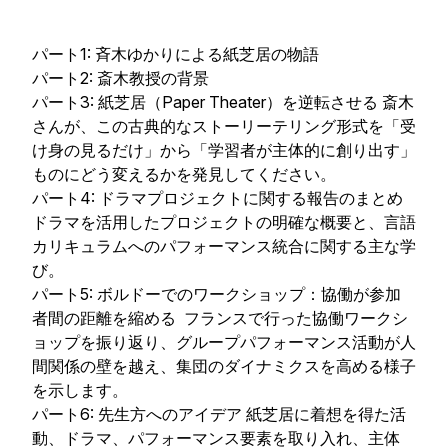
パート1: 斉木ゆかりによる紙芝居の物語
パート2: 斎木教授の背景
パート3: 紙芝居（Paper Theater）を逆転させる 斎木
さんが、この古典的なストーリーテリング形式を「受
け身の見るだけ」から「学習者が主体的に創り出す」
ものにどう変えるかを発見してください。
パート4: ドラマプロジェクトに関する報告のまとめ
ドラマを活用したプロジェクトの明確な概要と、言語
カリキュラムへのパフォーマンス統合に関する主な学
び。
パート5: ボルドーでのワークショップ：協働が参加
者間の距離を縮める フランスで行った協働ワークシ
ョップを振り返り、グループパフォーマンス活動が人
間関係の壁を越え、集団のダイナミクスを高める様子
を示します。
パート6: 先生方へのアイデア 紙芝居に着想を得た活
動、ドラマ、パフォーマンス要素を取り入れ、主体