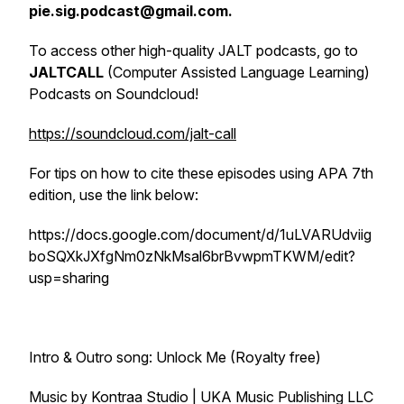
pie.sig.podcast@gmail.com.
To access other high-quality JALT podcasts, go to
JALTCALL
(Computer Assisted Language Learning)
Podcasts on Soundcloud!
https://soundcloud.com/jalt-call
For tips on how to cite these episodes using APA 7th
edition, use the link below:
https://docs.google.com/document/d/1uLVARUdviig
boSQXkJXfgNm0zNkMsal6brBvwpmTKWM/edit?
usp=sharing
Intro & Outro song: Unlock Me (Royalty free)
Music by Kontraa Studio | UKA Music Publishing LLC